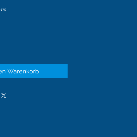
-130
is
den Warenkorb