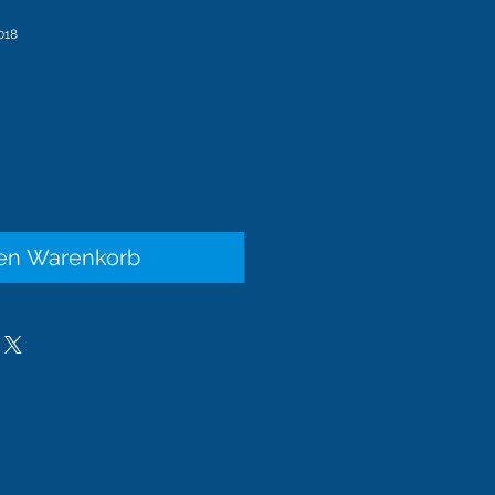
018
is
den Warenkorb