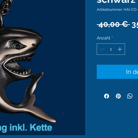
Artikelnummer: HAI-CO-
S
 40,00 € 
3
Anzahl
*
In 