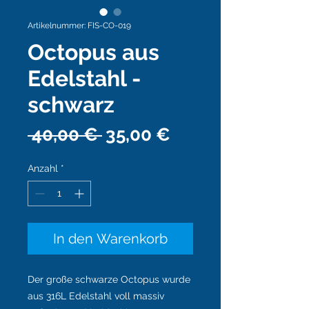
Artikelnummer: FIS-CO-019
Octopus aus
Edelstahl -
schwarz
Standardpreis
Sale-
 40,00 € 
35,00 €
Preis
Anzahl
*
In den Warenkorb
Der große schwarze Octopus wurde
aus 316L Edelstahl voll massiv