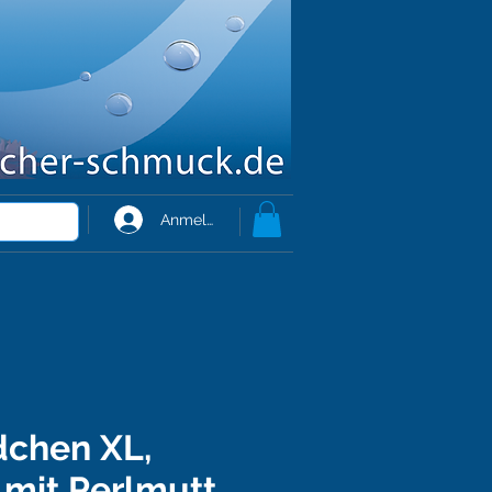
Anmelden
dchen XL,
t mit Perlmutt