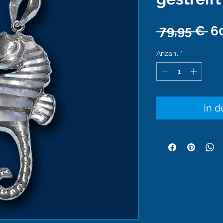
St
 79,95 € 
6
Anzahl
*
In 