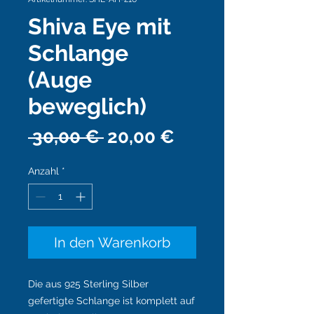
Shiva Eye mit
Schlange
(Auge
beweglich)
Standardpreis
Sale-
 30,00 € 
20,00 €
Preis
Anzahl
*
In den Warenkorb
Die aus 925 Sterling Silber
gefertigte Schlange ist komplett auf