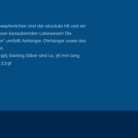
 Seepferdchen sind der absolute Hit und ein
dieser bezaubernden Lebewesen! Die
gn'' umfaßt Anhänger, Ohrhänger sowie das
en.
25 Sterling Silber sind ca. 36 mm lang
3,3 gr.