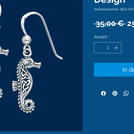
Artikelnummer: SEA-OH
St
 35,00 € 
2
Anzahl
*
In 