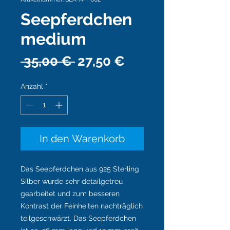
Seepferdchen
medium
Standardpreis
Sale-
 35,00 € 
27,50 €
Preis
Anzahl
*
In den Warenkorb
Das Seepferdchen aus 925 Sterling
Silber wurde sehr detailgetreu
gearbeitet und zum besseren
Kontrast der Feinheiten nachträglich
teilgeschwärzt. Das Seepferdchen