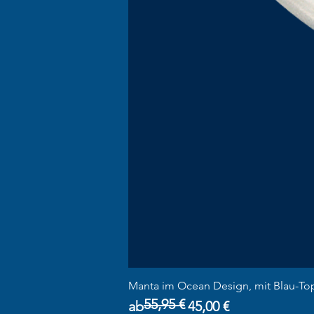
Manta im Ocean Design, mit Blau-To
55,95 €
Standardpreis
Sale-Preis
ab
45,00 €