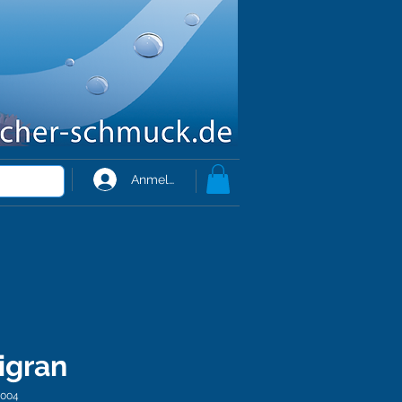
Anmelden
ligran
-004