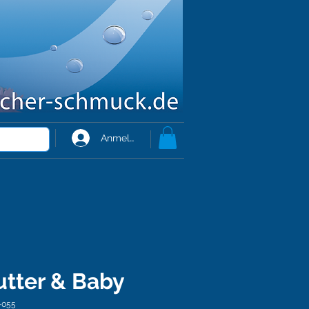
Anmelden
utter & Baby
-055