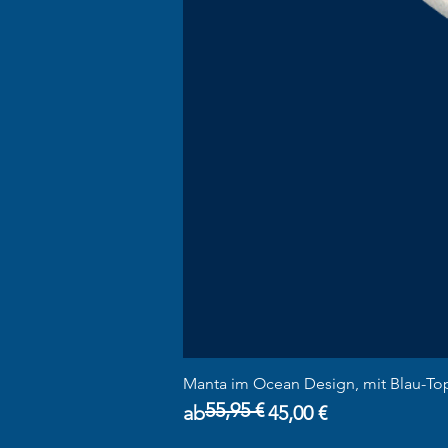
Manta im Ocean Design, mit Blau-To
55,95 €
Standardpreis
Sale-Preis
ab
45,00 €