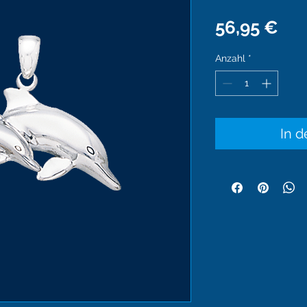
Pre
56,95 €
Anzahl
*
In 