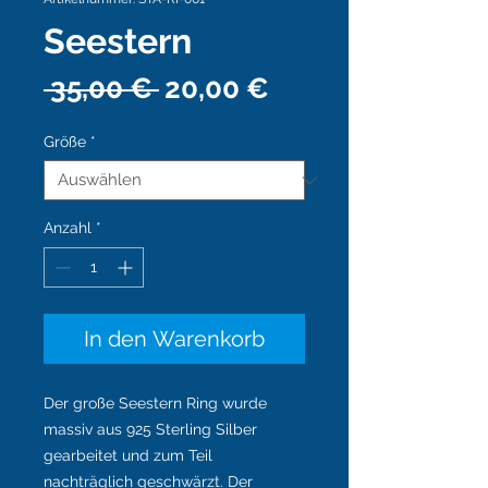
Seestern
Standardpreis
Sale-
 35,00 € 
20,00 €
Preis
Größe
*
Anzahl
*
In den Warenkorb
Der große Seestern Ring wurde
massiv aus 925 Sterling Silber
gearbeitet und zum Teil
nachträglich geschwärzt. Der