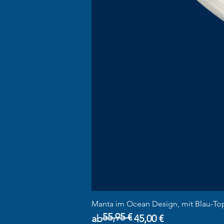
Manta im Ocean Design, mit Blau-To
55,95 €
Standardpreis
Sale-Preis
ab
45,00 €