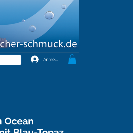
Anmelden
m Ocean
mit Blau-Topaz