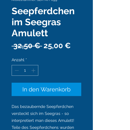
Seepferdchen
im Seegras
Amulett
Standardpreis
Sale-
 32,50 € 
25,00 €
Preis
Anzahl
*
In den Warenkorb
Das bezaubernde Seepferdchen
versteckt sich im Seegras - so
interpretiert man dieses Amulett!
Teile des Seepferdchens wurden