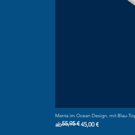
Manta im Ocean Design, mit Blau-To
55,95 €
Standardpreis
Sale-Preis
ab
45,00 €