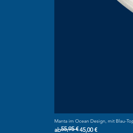
Manta im Ocean Design, mit Blau-To
55,95 €
Standardpreis
Sale-Preis
ab
45,00 €