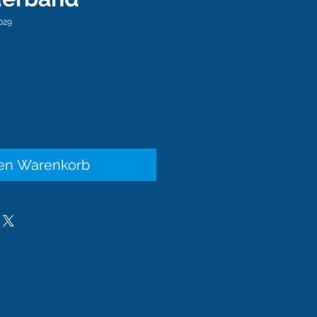
029
is
den Warenkorb