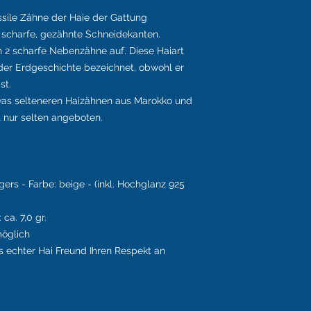
ssile Zähne der Haie der Gattung
 scharfe, gezähnte Schneidekanten.
 2 scharfe Nebenzähne auf. Diese Haiart
n der Erdgeschichte bezeichnet, obwohl er
st.
was selteneren Haizähnen aus Marokko und
t nur selten angeboten.
gers - Farbe:
beige
- (inkl.
Hochglanz
925
ca. 7,0 gr.
öglich
s echter Hai Freund Ihren Respekt an