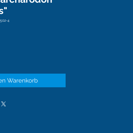
s"
-502-4
eis
den Warenkorb