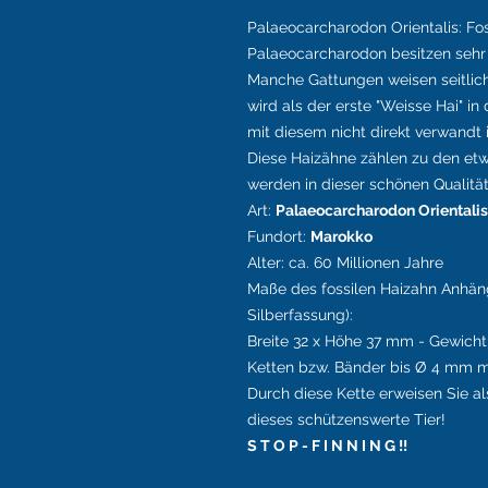
Palaeocarcharodon Orientalis
: Fo
Palaeocarcharodon besitzen sehr
Manche Gattungen weisen seitlich
wird als der erste "Weisse Hai" i
mit diesem nicht direkt verwandt i
Diese Haizähne zählen zu den et
werden in dieser schönen Qualitä
Art:
Palaeocarcharodon Orientalis
Fundort:
Marokko
Alter: ca. 60 Millionen Jahre
Maße des fossilen Haizahn Anhän
Silberfassung):
Breite 32 x Höhe 37 mm - Gewicht: 
Ketten bzw. Bänder bis
Ø 4 mm m
Durch diese Kette erweisen Sie al
dieses schützenswerte Tier!
S T O P - F I N N I N G !!