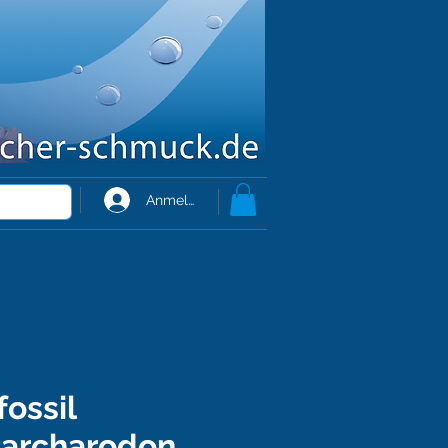
Anmelden
fossil
carcharodon