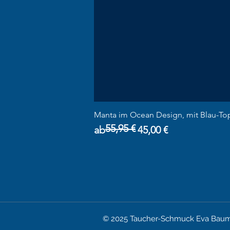
Manta im Ocean Design, mit Blau-To
55,95 €
Standardpreis
Sale-Preis
ab
45,00 €
© 2025 Taucher-Schmuck Eva Baum