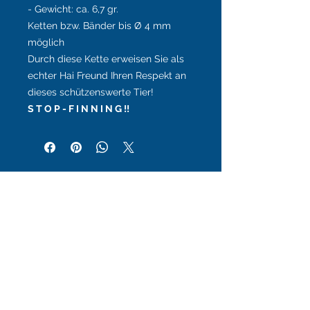
- Gewicht: ca. 6,7 gr.
Ketten bzw. Bänder bis
Ø 4 mm
möglich
Durch diese Kette erweisen Sie als
echter Hai Freund Ihren Respekt an
dieses schützenswerte Tier!
S T O P - F I N N I N G !!
Ähnliche Produkte