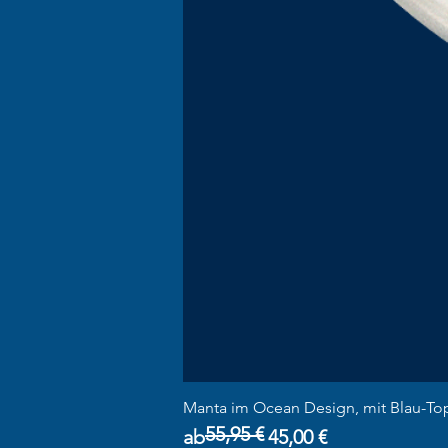
Manta im Ocean Design, mit Blau-To
55,95 €
Standardpreis
Sale-Preis
ab
45,00 €