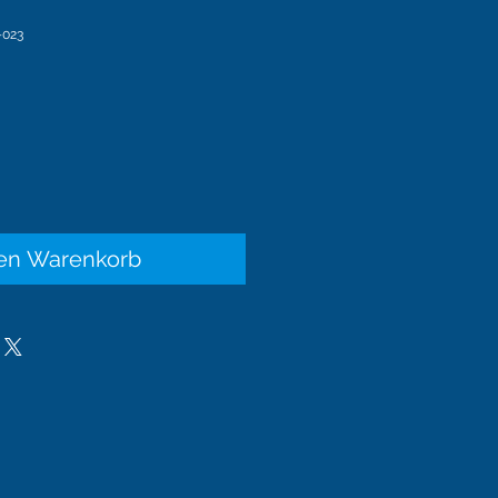
-023
is
den Warenkorb