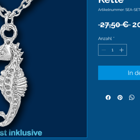
Artikelnummer: SEA-SE
St
 27,50 € 
2
Anzahl
*
In 