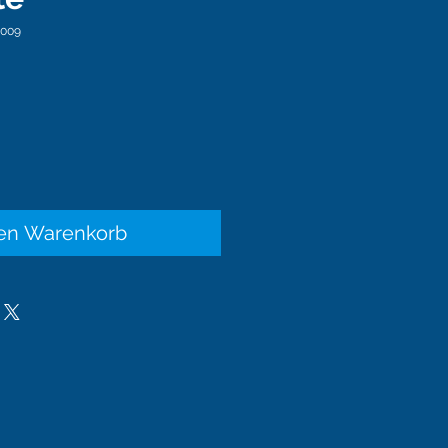
-009
is
den Warenkorb