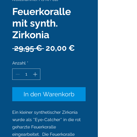
Feuerkoralle
mit synth.
Zirkonia
Standardpreis
Sale-
 29,95 € 
20,00 €
Preis
Anzahl
*
In den Warenkorb
Ein kleiner synthetischer Zirkonia
wurde als ''Eye-Catcher'' in die rot
geharzte Feuerkoralle
eingearbeitet. Die Feuerkoralle