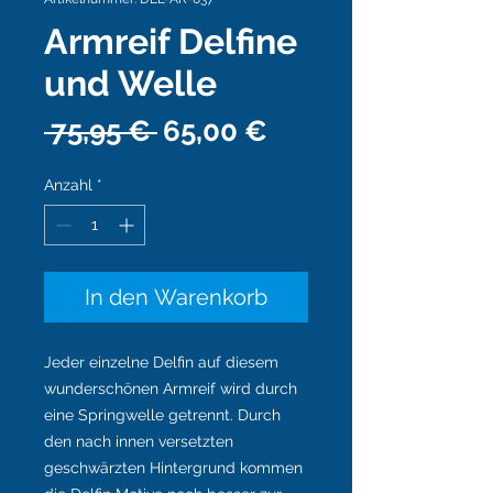
Armreif Delfine
und Welle
Standardpreis
Sale-
 75,95 € 
65,00 €
Preis
Anzahl
*
In den Warenkorb
Jeder einzelne Delfin auf diesem
wunderschönen Armreif wird durch
eine Springwelle getrennt. Durch
den nach innen versetzten
geschwärzten Hintergrund kommen