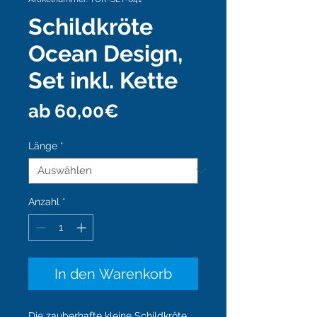
Schildkröte
Ocean Design,
Set inkl. Kette
Sale-
ab
60,00€
Preis
Länge
*
Anzahl
*
In den Warenkorb
Die zauberhafte kleine Schildkröte