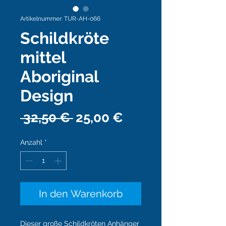
Artikelnummer: TUR-AH-066
Schildkröte
mittel
Aboriginal
Design
Standardpreis
Sale-
 32,50 € 
25,00 €
Preis
Anzahl
*
In den Warenkorb
Dieser große Schildkröten Anhänger