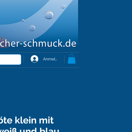
Anmelden
öte klein mit
weiß und blau