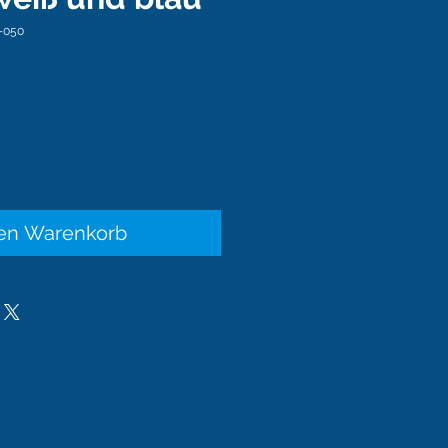
-050
is
den Warenkorb