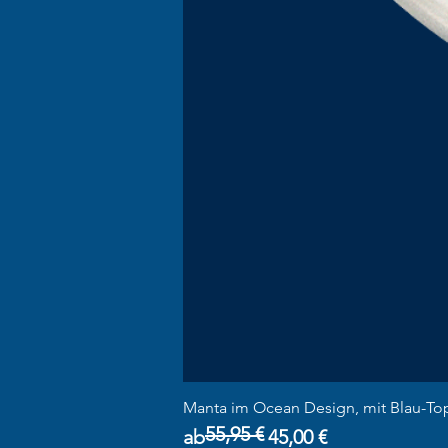
Manta im Ocean Design, mit Blau-To
55,95 €
Standardpreis
Sale-Preis
ab
45,00 €