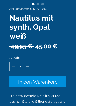
Artikelnummer: SHE-AH-024
Nautilus mit
synth. Opal
weiß
Standardpreis
Sale-
 49,95 € 
45,00 €
Preis
Anzahl
*
In den Warenkorb
Die bezaubernde Nautilus wurde
aus 925 Sterling Silber gefertigt und