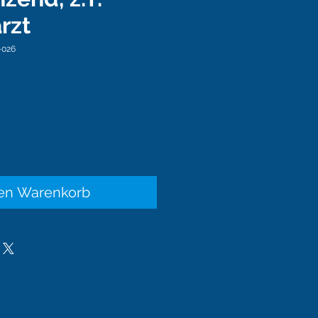
rzt
-026
is
den Warenkorb