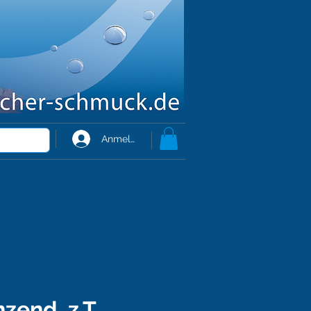
Anmelden
zend, z.T.