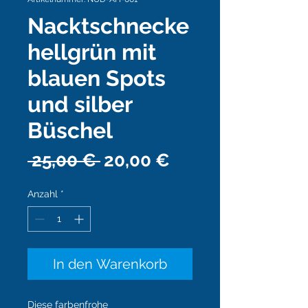
Nacktschnecke
hellgrün mit
blauen Spots
und silber
Büschel
Standardpreis
Sale-
 25,00 € 
20,00 €
Preis
Anzahl
*
In den Warenkorb
Diese farbenfrohe