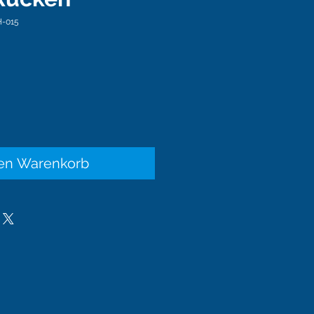
H-015
is
den Warenkorb