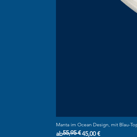
Manta im Ocean Design, mit Blau-To
55,95 €
Standardpreis
Sale-Preis
ab
45,00 €