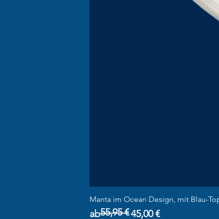
Manta im Ocean Design, mit Blau-To
55,95 €
Standardpreis
Sale-Preis
ab
45,00 €