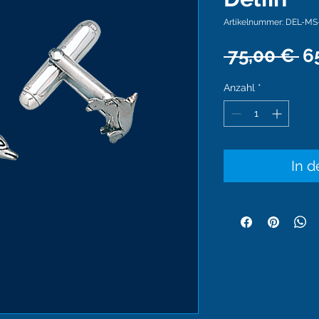
Artikelnummer: DEL-MS
St
 75,00 € 
6
Anzahl
*
In 