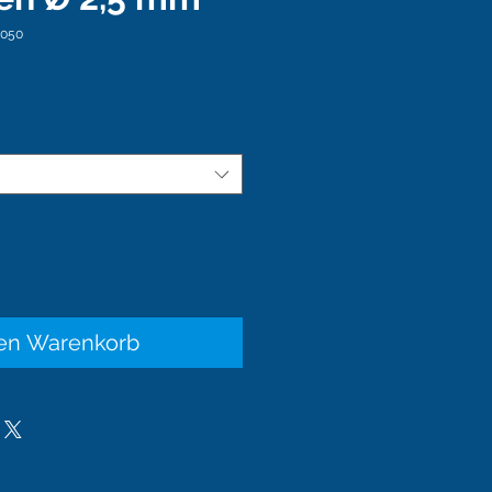
-050
Sale-
reis
den Warenkorb