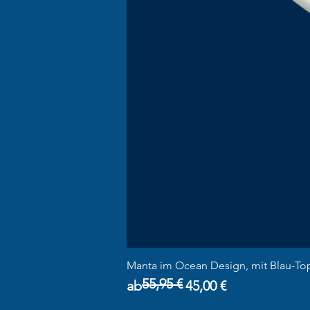
Manta im Ocean Design, mit Blau-To
55,95 €
Standardpreis
Sale-Preis
ab
45,00 €