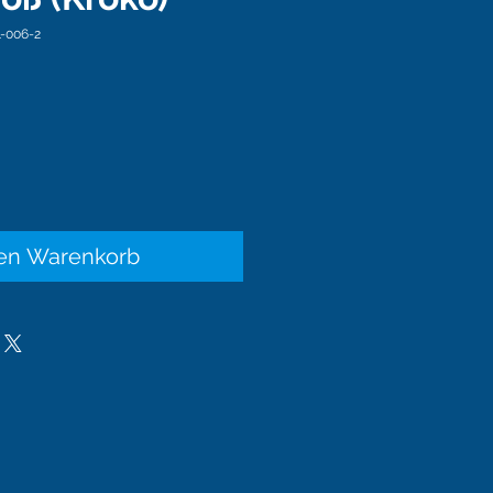
-006-2
eis
den Warenkorb