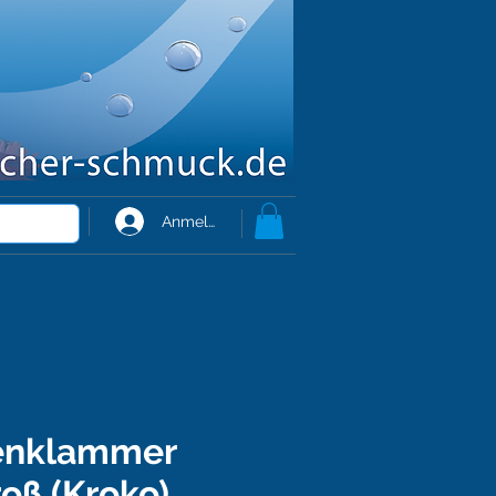
Anmelden
enklammer
oß (Kroko)