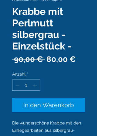
Krabbe mit
Perlmutt
silbergrau -
Einzelstück -
Standardpreis
Sale-
 90,00 € 
80,00 €
Preis
Anzahl
*
In den Warenkorb
Die wunderschöne Krabbe mit den
Einlegearbeiten aus silbergrau-