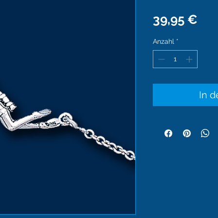
Pre
39,95 €
Anzahl
*
In 