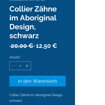
Collier Zähne
im Aboriginal
Design,
schwarz
Standardpreis
Sale-
 20,00 € 
12,50 €
Preis
Anzahl
*
In den Warenkorb
Collier Zähne im Aboriginal Design,
schwarz