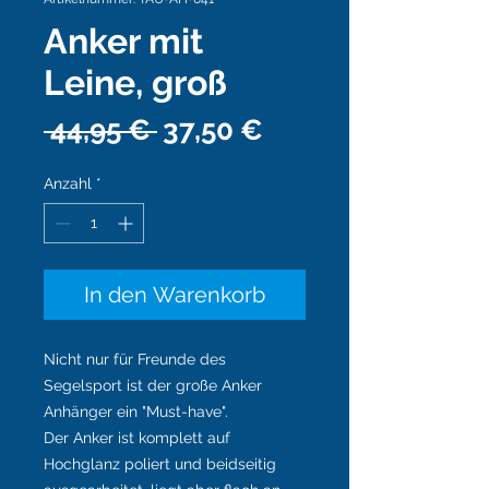
Anker mit
Leine, groß
Standardpreis
Sale-
 44,95 € 
37,50 €
Preis
Anzahl
*
In den Warenkorb
Nicht nur für Freunde des
Segelsport ist der große Anker
Anhänger ein "Must-have".
Der Anker ist komplett auf
Hochglanz poliert und beidseitig